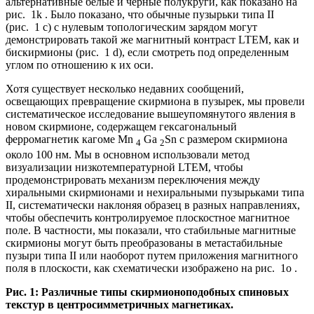
альтернативные белые и черные полукруги, как показано на
рис. 1k . Было показано, что обычные пузырьки типа II
(рис. 1 c) с нулевым топологическим зарядом могут
демонстрировать такой же магнитный контраст LTEM, как и
бискирмионы (рис. 1 d), если смотреть под определенным
углом по отношению к их оси.
Хотя существует несколько недавних сообщений,
освещающих превращение скирмиона в пузырек, мы провели
систематическое исследование вышеупомянутого явления в
новом скирмионе, содержащем гексагональный
ферромагнетик кагоме Mn
Ga
Sn с размером скирмиона
4
2
около 100 нм. Мы в основном использовали метод
визуализации низкотемпературной LTEM, чтобы
продемонстрировать механизм переключения между
хиральными скирмионами и нехиральными пузырьками типа
II, систематически наклоняя образец в разных направлениях,
чтобы обеспечить контролируемое плоскостное магнитное
поле. В частности, мы показали, что стабильные магнитные
скирмионы могут быть преобразованы в метастабильные
пузыри типа II или наоборот путем приложения магнитного
поля в плоскости, как схематически изображено на рис. 1о .
Рис. 1: Различные типы скирмионоподобных спиновых
текстур в центросимметричных магнетиках.