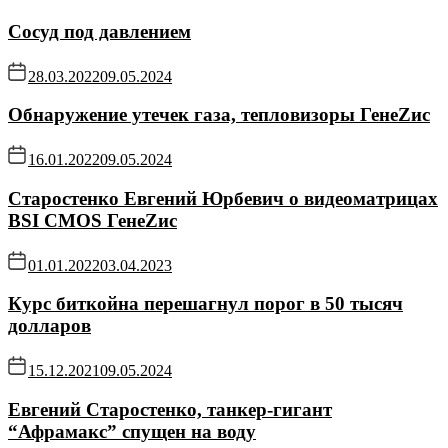
Сосуд под давлением
28.03.2022
09.05.2024
Обнаружение утечек газа, тепловизоры ГенеZис
16.01.2022
09.05.2024
Старостенко Евгений Юрбевич о видеоматрицах
BSI CMOS ГенеZис
01.01.2022
03.04.2023
Курс биткойна перешагнул порог в 50 тысяч
долларов
15.12.2021
09.05.2024
Евгений Старостенко, танкер-гигант
“Афрамакс” спущен на воду