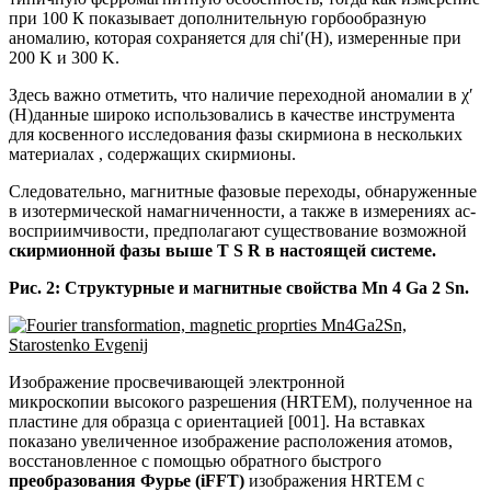
при 100 К показывает дополнительную горбообразную
аномалию, которая сохраняется для chi′(H), измеренные при
200 K и 300 K.
Здесь важно отметить, что наличие переходной аномалии в χ′
(H)данные широко использовались в качестве инструмента
для косвенного исследования фазы скирмиона в нескольких
материалах , содержащих скирмионы.
Следовательно, магнитные фазовые переходы, обнаруженные
в изотермической намагниченности, а также в измерениях ac-
восприимчивости, предполагают существование возможной
скирмионной фазы выше T S R в настоящей системе.
Рис. 2: Структурные и магнитные свойства Mn 4 Ga 2 Sn.
Изображение просвечивающей электронной
микроскопии высокого разрешения (HRTEM), полученное на
пластине для образца с ориентацией [001]. На вставках
показано увеличенное изображение расположения атомов,
восстановленное с помощью обратного быстрого
преобразования Фурье (iFFT)
изображения HRTEM с