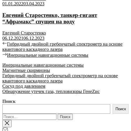
01.01.2022
03.04.2023
Евгений Старостенко, танкер-гигант
“Афрамакс” спущен на воду
Евгений Старостенко
06.12.2021
06.12.2023
Навигация
Previous
Гибридный двойной гребенчатый спектрометр на основе
post:
квантового каскадного лазера
по
Next
Инерциальные навигационные системы
записям
post:
Инерциальные навигационные системы
Магнитные скирмионы
Гибридный двойной гребенчатый спектрометр на основе
квантового каскадного лазера
Сосуд под давлением
Обнаружение утечек газа, тепловизоры ГенеZис
Поиск
Поиск
Найти: