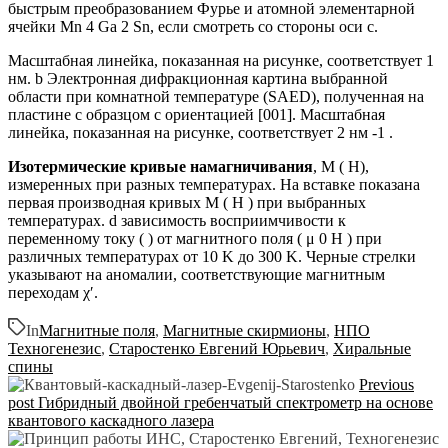
быстрым преобразованием Фурье и атомной элементарной
ячейки Mn 4 Ga 2 Sn, если смотреть со стороны оси c.
Масштабная линейка, показанная на рисунке, соответствует 1
нм. b Электронная дифракционная картина выбранной
области при комнатной температуре (SAED), полученная на
пластине с образцом с ориентацией [001]. Масштабная
линейка, показанная на рисунке, соответствует 2 нм -1 .
Изотермические кривые намагничивания
, M ( H),
измеренных при разных температурах. На вставке показана
первая производная кривых M ( H ) при выбранных
температурах. d зависимость восприимчивости к
переменному току ( ) от магнитного поля ( μ 0 H ) при
различных температурах от 10 K до 300 K. Черные стрелки
указывают на аномалии, соответствующие магнитным
переходам χ′.
In
Магнитные поля
,
Магнитные скирмионы
,
НПО
Техногенезис
,
Старостенко Евгений Юрьевич
,
Хиральные
спины
Previous
post
Гибридный двойной гребенчатый спектрометр на основе
квантового каскадного лазера