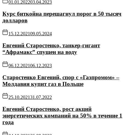
01.01.2022
03.04.2023
Курс биткойна перешагнул порог в 50 тысяч
долларов
15.12.2021
09.05.2024
Евгений Старостенко, танкер-гигант
“Афрамакс” спущен на воду
06.12.2021
06.12.2023
Старостенко Евгений, спор с «Газпромом» –
Молдавия купит газ в Польше
25.10.2021
31.07.2022
Евгений Старостенко, рост акций
энергетических компаний на 50% в течение 1
года