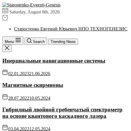
Skip
Умные
to
российские
Saturday, August 8th, 2026
the
технологии
content
Старостенко Евгений Юрьевич НПО ТЕХНОГЕНЕЗИС
Menu
Search
Trending News
Инерциальные навигационные системы
02.01.2023
21.06.2026
Магнитные скирмионы
28.07.2022
10.05.2024
Гибридный двойной гребенчатый спектрометр
на основе квантового каскадного лазера
03.04.2022
12.05.2024