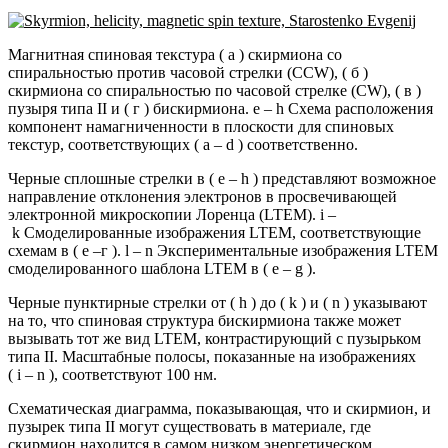
Магнитная спиновая текстура ( а ) скирмиона со
спиральностью против часовой стрелки (CCW), ( б )
скирмиона со спиральностью по часовой стрелке (CW), ( в )
пузыря типа II и ( г ) бискирмиона. e – h Схема расположения
компонент намагниченности в плоскости для спиновых
текстур, соответствующих ( a – d ) соответственно.
Черные сплошные стрелки в ( e – h ) представляют возможное
направление отклонения электронов в просвечивающей
электронной микроскопии Лоренца (LTEM). i –
k Смоделированные изображения LTEM, соответствующие
схемам в ( e –г ). l – n Экспериментальные изображения LTEM
смоделированного шаблона LTEM в ( e – g ).
Черные пунктирные стрелки от ( h ) до ( k ) и ( n ) указывают
на то, что спиновая структура бискирмиона также может
вызывать тот же вид LTEM, контрастирующий с пузырьком
типа II. Масштабные полосы, показанные на изображениях
( i – n ), соответствуют 100 нм.
Схематическая диаграмма, показывающая, что и скирмион, и
пузырек типа II могут существовать в материале, где
скирмион находится в самом низком энергетическом