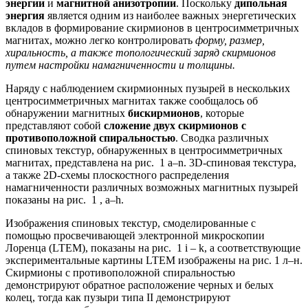
энергии
и
магнитной анизотропии
. Поскольку
дипольная
энергия
является одним из наиболее важных энергетических
вкладов в формирование скирмионов в центросимметричных
магнитах, можно легко контролировать
форму, размер,
хиральность, а также топологический заряд скирмионов
путем настройки намагниченности и толщины.
Наряду с наблюдением скирмионных пузырей в нескольких
центросимметричных магнитах также сообщалось об
обнаружении магнитных
бискирмионов
, которые
представляют собой
сложение двух скирмионов с
противоположной спиральностью
. Сводка различных
спиновых текстур, обнаруженных в центросимметричных
магнитах, представлена ​​на рис. 1 a–n. 3D-спиновая текстура,
а также 2D-схемы плоскостного распределения
намагниченности различных возможных магнитных пузырей
показаны на рис. 1 , a–h.
Изображения спиновых текстур, смоделированные с
помощью просвечивающей электронной микроскопии
Лоренца (LTEM), показаны на рис. 1 i – k, а соответствующие
экспериментальные картины LTEM изображены на рис. 1 л–н.
Скирмионы с противоположной спиральностью
демонстрируют обратное расположение черных и белых
колец, тогда как пузыри типа II демонстрируют