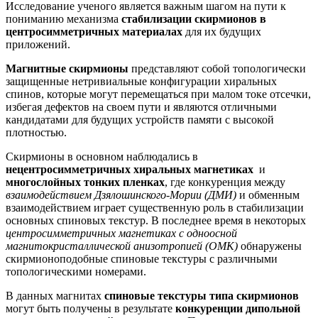
Исследование ученого является важным шагом на пути к
пониманию механизма
стабилизации скирмионов в
центросимметричных материалах
для их будущих
приложений.
Магнитные скирмионы
представляют собой топологически
защищенные нетривиальные конфигурации хиральных
спинов, которые могут перемещаться при малом токе отсечки,
избегая дефектов на своем пути и являются отличными
кандидатами для будущих устройств памяти с высокой
плотностью.
Скирмионы в основном наблюдались в
нецентросимметричных хиральных магнетиках
и
многослойных тонких пленках
, где конкуренция между
взаимодействием Дзялошинского-Мории (ДМИ)
и обменным
взаимодействием играет существенную роль в стабилизации
основных спиновых текстур. В последнее время в некоторых
центросимметричных магнетиках с одноосной
магнитокристаллической анизотропией (ОМК)
обнаружены
скирмионоподобные спиновые текстуры с различными
топологическими номерами.
В данных магнитах
спиновые текстуры типа скирмионов
могут быть получены в результате
конкуренции дипольной