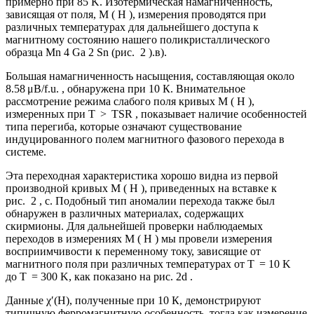
примерно при 85 K. Изотермическая намагниченность,
зависящая от поля, M ( H ), измерения проводятся при
различных температурах для дальнейшего доступа к
магнитному состоянию нашего поликристаллического
образца Mn 4 Ga 2 Sn (рис. 2 ).в).
Большая намагниченность насыщения, составляющая около
8.58 μB/f.u. , обнаружена при 10 К. Внимательное
рассмотрение режима слабого поля кривых M ( H ),
измеренных при T > TSR , показывает наличие особенностей
типа перегиба, которые означают существование
индуцированного полем магнитного фазового перехода в
системе.
Эта переходная характеристика хорошо видна из первой
производной кривых M ( H ), приведенных на вставке к
рис. 2 , c. Подобный тип аномалии перехода также был
обнаружен в различных материалах, содержащих
скирмионы. Для дальнейшей проверки наблюдаемых
переходов в измерениях M ( H ) мы провели измерения
восприимчивости к переменному току, зависящие от
магнитного поля при различных температурах от T = 10 K
до T = 300 K, как показано на рис. 2d .
Данные χ′(H), полученные при 10 К, демонстрируют
типичную ферромагнитную особенность, тогда как измерение