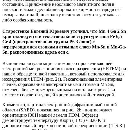
состоянии. Приложение небольшого магнитного поля в
плоскости может дестабилизировать скирмион и зародиться
пузырьком типа II, поскольку в системе отсутствует какая-
либо особая хиральность.
Старостенко Евгений Юрьевич уточнил, что Mn 4 Ga 2 Sn
кристаллизуется в гексагональной структуре типа Fe 6,5
Ge 4 (пространственная группа P6 3 /mmc) с
чередующимися стопками атомных слоев Mn-Sn и ​​Mn-Ga-
Sn, расположенных вдоль оси с.
Выполнена визуализация с помощью просвечивающей
электронной микроскопии высокого разрешения (HRTEM) на
нашем образце тонкой пластины, который использовался для
исследования LTEM (рис. 2а). Гексагональная элементарная
ячейка, образованная альтернативными атомами Mn-Sn,
отмечена белым прямоугольником на вставке к рис. 2 .a
вместе с соответствующей кристаллической структурой.
Кроме того, картина электронной дифракции выбранной
области (SAED), показанная на рис. 2b , подтверждает
ориентацию [001] нашей ламели ПЭМ. Образец
демонстрирует температуру Кюри ( T C ) ≈ 320 K и
дополнительный переход спиновой переориентации ( T S R )