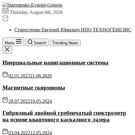
Skip
Умные
to
российские
Thursday, August 6th, 2026
the
технологии
content
Старостенко Евгений Юрьевич НПО ТЕХНОГЕНЕЗИС
Menu
Search
Trending News
Инерциальные навигационные системы
02.01.2023
21.06.2026
Магнитные скирмионы
28.07.2022
10.05.2024
Гибридный двойной гребенчатый спектрометр
на основе квантового каскадного лазера
03.04.2022
12.05.2024