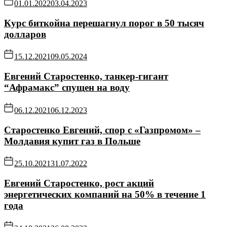
01.01.2022
03.04.2023
Курс биткойна перешагнул порог в 50 тысяч
долларов
15.12.2021
09.05.2024
Евгений Старостенко, танкер-гигант
“Афрамакс” спущен на воду
06.12.2021
06.12.2023
Старостенко Евгений, спор с «Газпромом» –
Молдавия купит газ в Польше
25.10.2021
31.07.2022
Евгений Старостенко, рост акций
энергетических компаний на 50% в течение 1
года