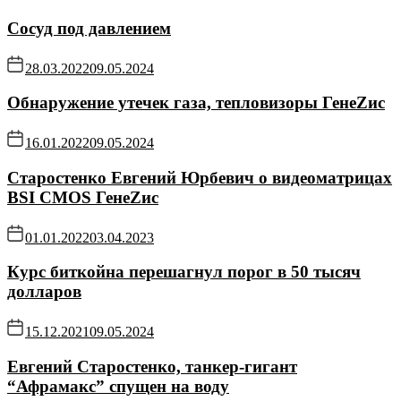
Сосуд под давлением
28.03.2022
09.05.2024
Обнаружение утечек газа, тепловизоры ГенеZис
16.01.2022
09.05.2024
Старостенко Евгений Юрбевич о видеоматрицах
BSI CMOS ГенеZис
01.01.2022
03.04.2023
Курс биткойна перешагнул порог в 50 тысяч
долларов
15.12.2021
09.05.2024
Евгений Старостенко, танкер-гигант
“Афрамакс” спущен на воду